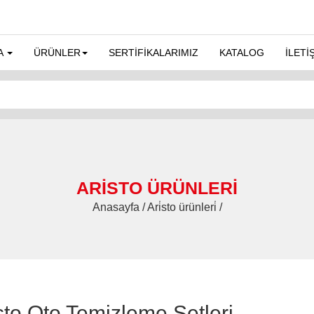
A
ÜRÜNLER
SERTİFİKALARIMIZ
KATALOG
İLETİ
ARİSTO ÜRÜNLERİ
Anasayfa / Ari̇sto ürünleri̇ /
sto Oto Temizleme Setleri