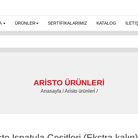
A
ÜRÜNLER
SERTİFİKALARIMIZ
KATALOG
İLETİ
ARİSTO ÜRÜNLERİ
Anasayfa / Ari̇sto ürünleri̇ /
sto Ispatula Çeşitleri (Ekstra kalın)