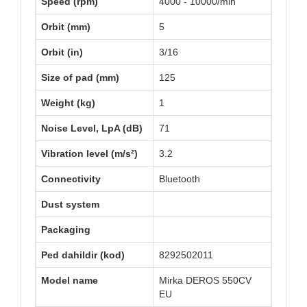
Speed (rpm)
4000 - 10000/min
Orbit (mm)
5
Orbit (in)
3/16
Size of pad (mm)
125
Weight (kg)
1
Noise Level, LpA (dB)
71
Vibration level (m/s²)
3.2
Connectivity
Bluetooth
Dust system
Packaging
Ped dahildir (kod)
8292502011
Model name
Mirka DEROS 550CV
EU