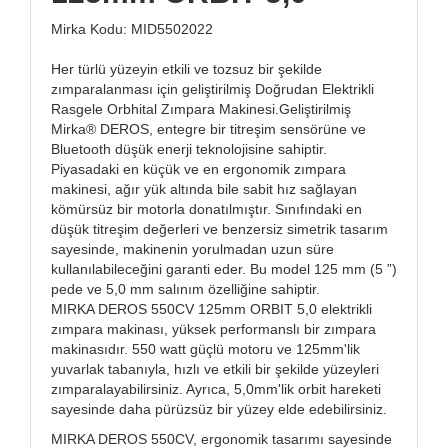
Mirka Kodu: MID5502022
Her türlü yüzeyin etkili ve tozsuz bir şekilde
zımparalanması için geliştirilmiş Doğrudan Elektrikli
Rasgele Orbhital Zımpara Makinesi.Geliştirilmiş
Mirka® DEROS, entegre bir titreşim sensörüne ve
Bluetooth düşük enerji teknolojisine sahiptir.
Piyasadaki en küçük ve en ergonomik zımpara
makinesi, ağır yük altında bile sabit hız sağlayan
kömürsüz bir motorla donatılmıştır. Sınıfındaki en
düşük titreşim değerleri ve benzersiz simetrik tasarım
sayesinde, makinenin yorulmadan uzun süre
kullanılabileceğini garanti eder. Bu model 125 mm (5 ”)
pede ve 5,0 mm salınım özelliğine sahiptir.
MIRKA DEROS 550CV 125mm ORBIT 5,0 elektrikli
zımpara makinası, yüksek performanslı bir zımpara
makinasıdır. 550 watt güçlü motoru ve 125mm'lik
yuvarlak tabanıyla, hızlı ve etkili bir şekilde yüzeyleri
zımparalayabilirsiniz. Ayrıca, 5,0mm'lik orbit hareketi
sayesinde daha pürüzsüz bir yüzey elde edebilirsiniz.
MIRKA DEROS 550CV, ergonomik tasarımı sayesinde