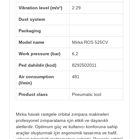
Vibration level (m/s²)
2.29
Dust system
Packaging
Model name
Mirka ROS 525CV
Work pressure (bar)
6,2
Ped dahildir (kod)
8292502011
Air consumption
481
(l/min)
Product class
Pneumatic tool
Mirka havalı rastgele orbital zımpara makineleri
profesyonel zımparalama için etkili ve dayanıklı
aletlerdir. Optimum güç ve kullanıcı konforuna sahip
araçlar oluşturmak için ergonomik tasarıma ve hafif,
yüksek teknolojili malzemelere sahiptir. Rasgele orbital