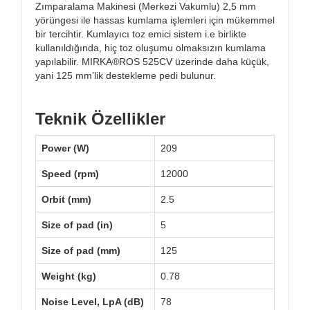
Zımparalama Makinesi (Merkezi Vakumlu) 2,5 mm
yörüngesi ile hassas kumlama işlemleri için mükemmel
bir tercihtir. Kumlayıcı toz emici sistem i.e birlikte
kullanıldığında, hiç toz oluşumu olmaksızın kumlama
yapılabilir. MIRKA®ROS 525CV üzerinde daha küçük,
yani 125 mm’lik destekleme pedi bulunur.
Teknik Özellikler
Power (W)
209
Speed (rpm)
12000
Orbit (mm)
2.5
Size of pad (in)
5
Size of pad (mm)
125
Weight (kg)
0.78
Noise Level, LpA (dB)
78