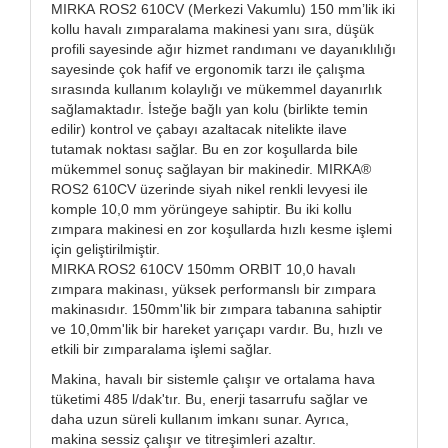
MIRKA ROS2 610CV (Merkezi Vakumlu) 150 mm’lik iki
kollu havalı zımparalama makinesi yanı sıra, düşük
profili sayesinde ağır hizmet randımanı ve dayanıklılığı
sayesinde çok hafif ve ergonomik tarzı ile çalışma
sırasında kullanım kolaylığı ve mükemmel dayanırlık
sağlamaktadır. İsteğe bağlı yan kolu (birlikte temin
edilir) kontrol ve çabayı azaltacak nitelikte ilave
tutamak noktası sağlar. Bu en zor koşullarda bile
mükemmel sonuç sağlayan bir makinedir. MIRKA®
ROS2 610CV üzerinde siyah nikel renkli levyesi ile
komple 10,0 mm yörüngeye sahiptir. Bu iki kollu
zımpara makinesi en zor koşullarda hızlı kesme işlemi
için geliştirilmiştir.
MIRKA ROS2 610CV 150mm ORBIT 10,0 havalı
zımpara makinası, yüksek performanslı bir zımpara
makinasıdır. 150mm'lik bir zımpara tabanına sahiptir
ve 10,0mm'lik bir hareket yarıçapı vardır. Bu, hızlı ve
etkili bir zımparalama işlemi sağlar.
Makina, havalı bir sistemle çalışır ve ortalama hava
tüketimi 485 l/dak'tır. Bu, enerji tasarrufu sağlar ve
daha uzun süreli kullanım imkanı sunar. Ayrıca,
makina sessiz çalışır ve titreşimleri azaltır.