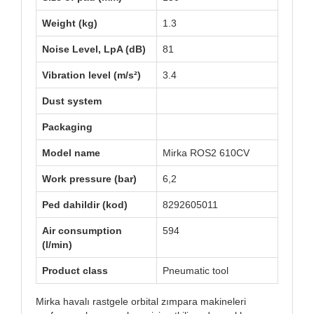
Weight (kg)
1.3
Noise Level, LpA (dB)
81
Vibration level (m/s²)
3.4
Dust system
Packaging
Model name
Mirka ROS2 610CV
Work pressure (bar)
6,2
Ped dahildir (kod)
8292605011
Air consumption
594
(l/min)
Product class
Pneumatic tool
Mirka havalı rastgele orbital zımpara makineleri