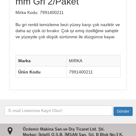
mm Gri 2/Paket
Mirka Kodu: 7991400211
Bu gri renkli temizleme bezi yüzey karşı çok naziktir ve
daha az çizik izi bırakır. Çok iyi emiş özelliğine sahiptir
ve yüzeyde çok düşük sürtünme ile düzgünce kayar.
Marka
MIRKA
Ürün Kodu
7991400211
Özdemir Makina San.ve Dış Ticaret Ltd. Şti.
Merkez: İkitelli O.S.B. İMSAN San. Sit. B Blok No:3 K.