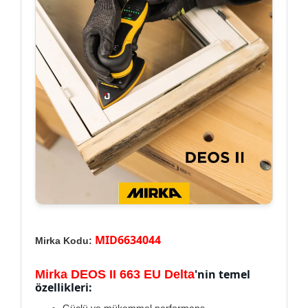
MID6634044
Mirka Kodu:
'nin temel
Mirka DEOS II 663 EU Delta
özellikleri:
Güçlü ve mükemmel performans.