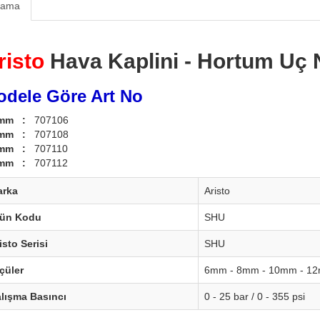
lama
risto
Hava Kaplini - Hortum Uç 
dele Göre Art No
 mm :
707106
 mm :
707108
 mm :
707110
 mm :
707112
arka
Aristo
rün Kodu
SHU
isto Serisi
SHU
çüler
6mm - 8mm - 10mm - 1
lışma Basıncı
0 - 25 bar / 0 - 355 psi