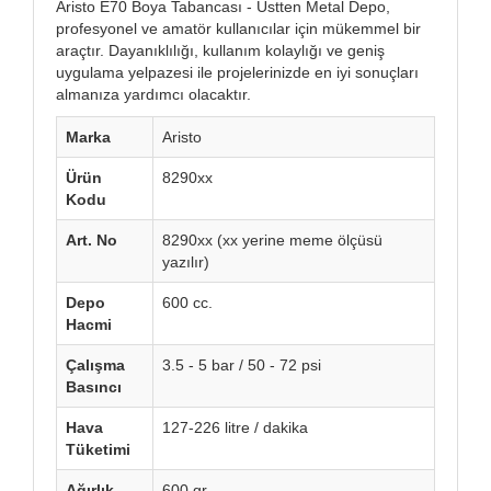
Aristo E70 Boya Tabancası - Üstten Metal Depo,
profesyonel ve amatör kullanıcılar için mükemmel bir
araçtır. Dayanıklılığı, kullanım kolaylığı ve geniş
uygulama yelpazesi ile projelerinizde en iyi sonuçları
almanıza yardımcı olacaktır.
Marka
Aristo
Ürün
8290xx
Kodu
Art. No
8290xx (xx yerine meme ölçüsü
yazılır)
Depo
600 cc.
Hacmi
Çalışma
3.5 - 5 bar / 50 - 72 psi
Basıncı
Hava
127-226 litre / dakika
Tüketimi
Ağırlık
600 gr.