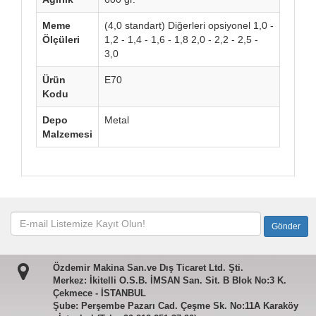
Meme
(4,0 standart) Diğerleri opsiyonel 1,0 -
Ölçüleri
1,2 - 1,4 - 1,6 - 1,8 2,0 - 2,2 - 2,5 -
3,0
Ürün
E70
Kodu
Depo
Metal
Malzemesi
Özdemir Makina San.ve Dış Ticaret Ltd. Şti.
Merkez: İkitelli O.S.B. İMSAN San. Sit. B Blok No:3 K.
Çekmece - İSTANBUL
Şube: Perşembe Pazarı Cad. Çeşme Sk. No:11A Karaköy