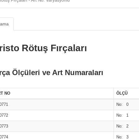
Rötuş Fırçaları - Art No: Varyasyonlu
lama
risto Rötuş Fırçaları
rça Ölçüleri ve Art Numaraları
RT NO
ÖLÇÜ
0771
No: 0
0772
No: 1
0773
No: 2
0774
No: 3