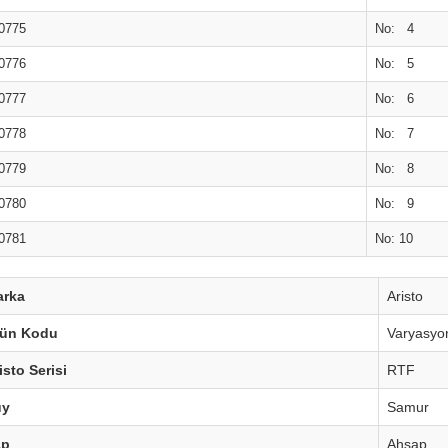
0775
No: 4
0776
No: 5
0777
No: 6
0778
No: 7
0779
No: 8
0780
No: 9
0781
No: 10
arka
Aristo
rün Kodu
Varyasyo
isto Serisi
RTF
üy
Samur
ap
Ahşap