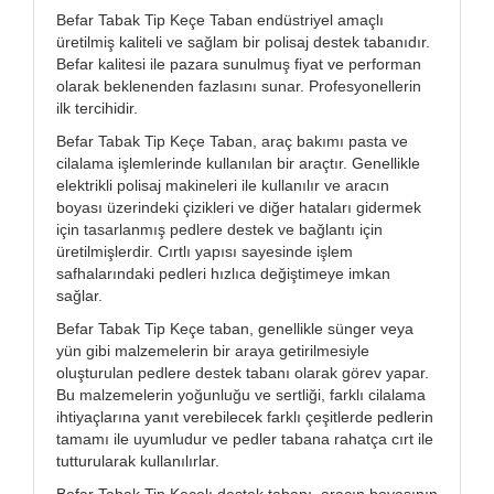
Befar Tabak Tip Keçe Taban endüstriyel amaçlı
üretilmiş kaliteli ve sağlam bir polisaj destek tabanıdır.
Befar kalitesi ile pazara sunulmuş fiyat ve performan
olarak beklenenden fazlasını sunar. Profesyonellerin
ilk tercihidir.
Befar Tabak Tip Keçe Taban, araç bakımı pasta ve
cilalama işlemlerinde kullanılan bir araçtır. Genellikle
elektrikli polisaj makineleri ile kullanılır ve aracın
boyası üzerindeki çizikleri ve diğer hataları gidermek
için tasarlanmış pedlere destek ve bağlantı için
üretilmişlerdir. Cırtlı yapısı sayesinde işlem
safhalarındaki pedleri hızlıca değiştimeye imkan
sağlar.
Befar Tabak Tip Keçe taban, genellikle sünger veya
yün gibi malzemelerin bir araya getirilmesiyle
oluşturulan pedlere destek tabanı olarak görev yapar.
Bu malzemelerin yoğunluğu ve sertliği, farklı cilalama
ihtiyaçlarına yanıt verebilecek farklı çeşitlerde pedlerin
tamamı ile uyumludur ve pedler tabana rahatça cırt ile
tutturularak kullanılırlar.
Befar Tabak Tip Keçelı destek tabanı, aracın boyasının