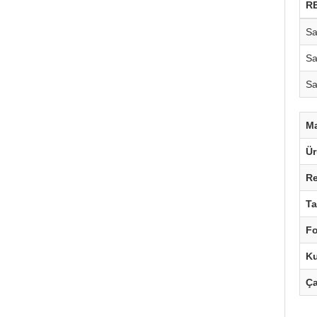
R
Sa
Sa
Sa
M
Ü
R
Ta
F
Ku
Ç