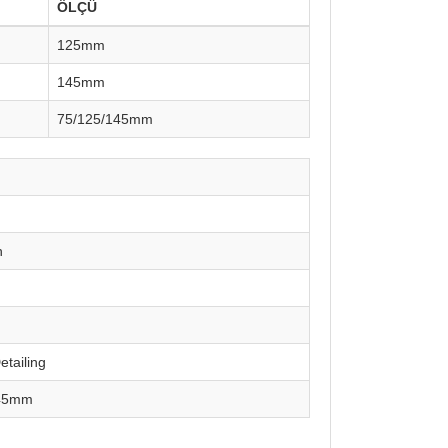
ÖLÇÜ
125mm
145mm
75/125/145mm
h
Detailing
145mm