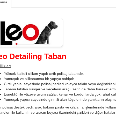
lama
eo Detailing Taban
likler:
Yüksek kaliteli silikon yapılı cırtlı polisaj tabanıdır.
Yumuşak ve silikonumsu bir yapıya sahiptir.
Cırtlı yapısı sayesinde polisaj pedleri kolayca takılır veya değiştirilebil
Tabana takılan sünger ve keçelerin araç üzerin de daha hareket etmes
Esnekliği ile yüzeye uyum sağlar, kenar ve kordonlarda çok rahat çalış
Yumuşak yapısı sayesinde girintili alan köşelerinde yanıkların oluşm
lı polisaj destek pedi, araç bakımı pasta ve cilalama işlemlerinde kullanıla
neleri ile kullanılır ve aracın boyası üzerindeki çizikleri ve diğer hatal