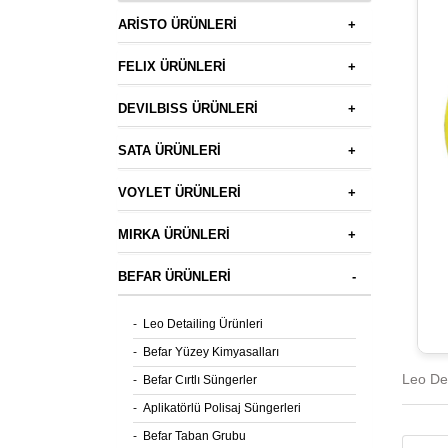
ARİSTO ÜRÜNLERİ
+
FELIX ÜRÜNLERİ
+
DEVILBISS ÜRÜNLERİ
+
SATA ÜRÜNLERİ
+
VOYLET ÜRÜNLERİ
+
MIRKA ÜRÜNLERİ
+
BEFAR ÜRÜNLERİ
-
-
Leo Detailing Ürünleri
-
Befar Yüzey Kimyasalları
Leo Det
-
Befar Cırtlı Süngerler
-
Aplikatörlü Polisaj Süngerleri
-
Befar Taban Grubu