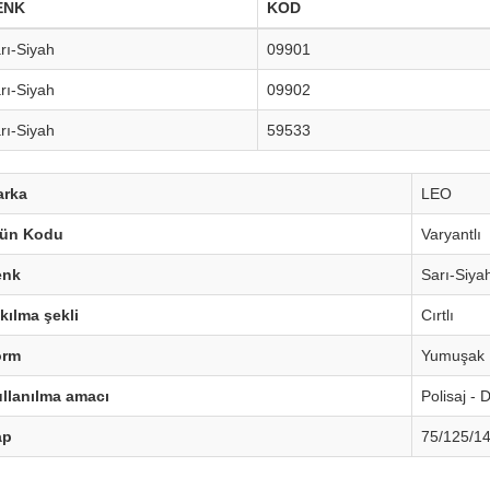
ENK
KOD
rı-Siyah
09901
rı-Siyah
09902
rı-Siyah
59533
arka
LEO
rün Kodu
Varyantlı
enk
Sarı-Siya
kılma şekli
Cırtlı
orm
Yumuşak
llanılma amacı
Polisaj - 
ap
75/125/