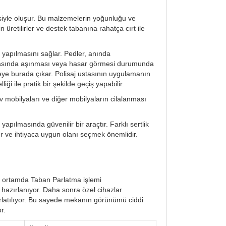
esiyle oluşur. Bu malzemelerin yoğunluğu ve
in üretilirler ve destek tabanına rahatça cırt ile
a yapılmasını sağlar. Pedler, anında
 sonrasında aşınması veya hasar görmesi durumunda
neye burada çıkar. Polisaj ustasının uygulamanın
iği ile pratik bir şekilde geçiş yapabilir.
mobilyaları ve diğer mobilyaların cilalanması
yapılmasında güvenilir bir araçtır. Farklı sertlik
ttur ve ihtiyaca uygun olanı seçmek önemlidir.
ir ortamda Taban Parlatma işlemi
k hazırlanıyor. Daha sonra özel cihazlar
arlatılıyor. Bu sayede mekanın görünümü ciddi
r.