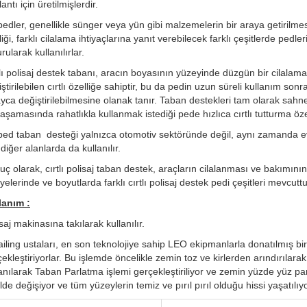
antı için üretilmişlerdir.
pedler, genellikle sünger veya yün gibi malzemelerin bir araya getirilm
liği, farklı cilalama ihtiyaçlarına yanıt verebilecek farklı çeşitlerde pedler
urularak kullanılırlar.
lı polisaj destek tabanı, aracın boyasının yüzeyinde düzgün bir cilalam
iştirilebilen cırtlı özelliğe sahiptir, bu da pedin uzun süreli kullanım
ayca değiştirilebilmesine olanak tanır. Taban destekleri tam olarak sah
aşamasında rahatlıkla kullanmak istediği pede hızlıca cırtlı tutturma özell
ped taban desteği yalnızca otomotiv sektöründe değil, aynı zamanda ev 
 diğer alanlarda da kullanılır.
ç olarak, cırtlı polisaj taban destek, araçların cilalanması ve bakımının 
yelerinde ve boyutlarda farklı cırtlı polisaj destek pedi çeşitleri mevcu
lanım :
saj makinasına takılarak kullanılır.
ailing ustaları, en son teknolojiye sahip LEO ekipmanlarla donatılmış b
ekleştiriyorlar. Bu işlemde öncelikle zemin toz ve kirlerden arındırılara
lanılarak Taban Parlatma işlemi gerçekleştiriliyor ve zemin yüzde yüz p
lde değişiyor ve tüm yüzeylerin temiz ve pırıl pırıl olduğu hissi yaşatılıyo