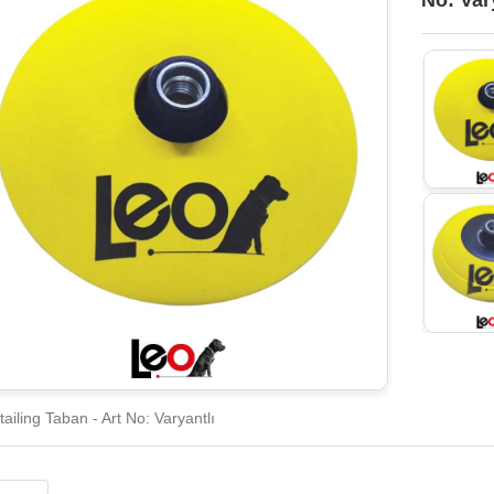
No: Var
ailing Taban - Art No: Varyantlı