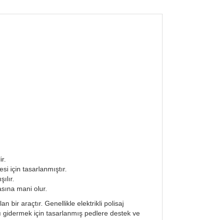
ir.
i için tasarlanmıştır.
ılır.
asına mani olur.
n bir araçtır. Genellikle elektrikli polisaj
arı gidermek için tasarlanmış pedlere destek ve