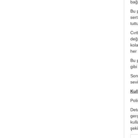
bağl
Bu 
sert
tutt
Cırt
değ
kol
her 
Bu 
gibi
Sonu
sevi
Kul
Poli
Det
gerç
kul
şeki