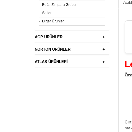
Açık
-
Befar Zımpara Grubu
-
Setler
-
Diğer Ürünler
AGP ÜRÜNLERİ
+
NORTON ÜRÜNLERİ
+
L
ATLAS ÜRÜNLERİ
+
Özel
Cırt
maki