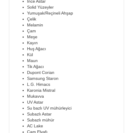
İnce Astar
Solid Yüzeyler
Yumuşak/Reçineli Ahşap
Çelik
Melamin
Çam
Meşe
Kayın
Huş Ağacı
Kül
Maun
Tik Ağacı
Dupont Corian
Samsung Staron
L.G. Himacs
Karonia Mistral
Mukavva
UV Astar
Su bazlı UV mühürleyici
Subazlı Astar
Subazlı mühür
AC Lake
Cam Elyafı