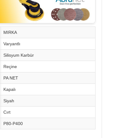
MIRKA
Varyantlı
Silisyum Karbür
Reçine
PA NET
Kapalı
Siyah
Cırt
P80-P400