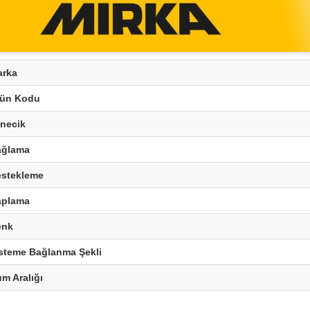
arka
rün Kodu
necik
ağlama
stekleme
aplama
enk
steme Bağlanma Şekli
m Aralığı