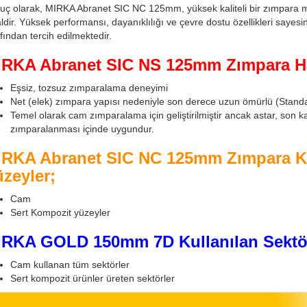
uç olarak, MIRKA Abranet SIC NC 125mm, yüksek kaliteli bir zımpara ma
ldir. Yüksek performansı, dayanıklılığı ve çevre dostu özellikleri saye
fından tercih edilmektedir.
IRKA Abranet SIC NS 125mm Zımpara H
Eşsiz, tozsuz zımparalama deneyimi
Net (elek) zımpara yapısı nedeniyle son derece uzun ömürlü (Standar
Temel olarak cam zımparalama için geliştirilmiştir ancak astar, son ka
zımparalanması içinde uygundur.
RKA Abranet SIC NC 125mm Zımpara Kul
zeyler;
Cam
Sert Kompozit yüzeyler
IRKA GOLD 150mm 7D Kullanılan Sektör
Cam kullanan tüm sektörler
Sert kompozit ürünler üreten sektörler