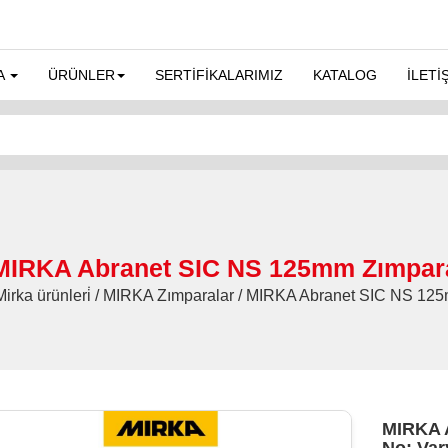
A
ÜRÜNLER
SERTİFİKALARIMIZ
KATALOG
İLETİ
MIRKA Abranet SIC NS 125mm Zımpar
Mirka ürünleri̇ / MIRKA Zımparalar / MIRKA Abranet SIC NS 1
MIRKA A