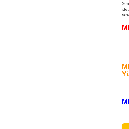
Son
idea
tara
M
MI
Yü
M