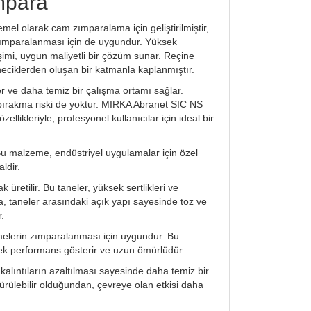
mpara
el olarak cam zımparalama için geliştirilmiştir,
n zımparalanması için de uygundur. Yüksek
mi, uygun maliyetli bir çözüm sunar. Reçine
neciklerden oluşan bir katmanla kaplanmıştır.
er ve daha temiz bir çalışma ortamı sağlar.
 bırakma riski de yoktur. MIRKA Abranet SIC NS
ikleriyle, profesyonel kullanıcılar için ideal bir
u malzeme, endüstriyel uygulamalar için özel
ldir.
retilir. Bu taneler, yüksek sertlikleri ve
rıca, taneler arasındaki açık yapı sayesinde toz ve
.
elerin zımparalanması için uygundur. Bu
sek performans gösterir ve uzun ömürlüdür.
lıntıların azaltılması sayesinde daha temiz bir
türülebilir olduğundan, çevreye olan etkisi daha