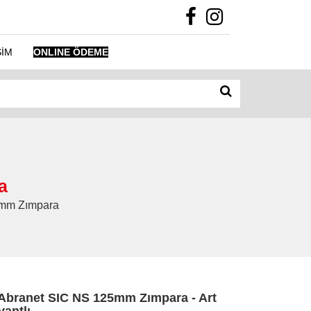
ŞİM
ONLINE ÖDEME
a
25mm Zımpara
branet SIC NS 125mm Zımpara - Art