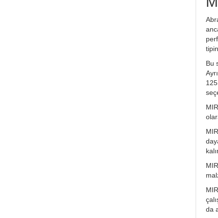
M
Abr
anc
per
tip
Bu s
Ayr
125m
seçe
MIR
olar
MIRK
daya
kalı
MIR
mal
MIR
çalı
da a