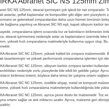
IRKA Abranet SIC NS 125mm Zı
anet SIC NS 125mm, stearat içermeyen çok işlevli bir net zımparadır. Tem
ak astarlar, şeffaf kaplamalar ve kompozitler gibi diğer sert yüzeyleri
formans ve geleneksel zımparalardan daha uzun hizmet ömrünün birleşi
inde bağlama yapılmış ve Abranet SIC NS eşit, kapalı silisyum karbür ta
ayede, zımparalama işlemi sırasında toz ve kalıntıların birikmesini önl
ıca, stearat içermemesi nedeniyle astar ve kaplamaların üzerinde leke
m, yüksek hızlı zımparalama makineleriyle kullanıma uygun olup, Bu özell
nektir.
KA Abranet SIC NC 125mm, yüksek kaliteli bir zımpara malzemesidir. B
ak tasarlanmıştır ve yüksek performanslı zımparalama işlemleri için idea
A Abranet SIC NC 125mm, silisyum karbür zımpara taneleri kullanılarak ü
nıklılıkları nedeniyle zorlu yüzeylerde bile etkili bir şekilde çalışır. Ay
ntıların birikmesi önlenir, böylece daha temiz bir çalışma ortamı sağlanır
KA Abranet SIC NC 125mm, özellikle ahşap, metal ve kompozit malzem
zeme, yüksek hızlı zımparalama makineleriyle kullanıldığında bile yük
KA Abranet SIC NC 125mm, ayrıca çevre dostu bir malzemedir. Toz ve ka
şma ortamı sağlar ve atık miktarını azaltır. Ayrıca, malzeme geri dönüş
zaltılır.