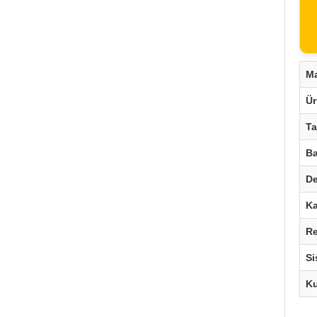
M
Ü
Ta
B
De
K
R
Si
Ku