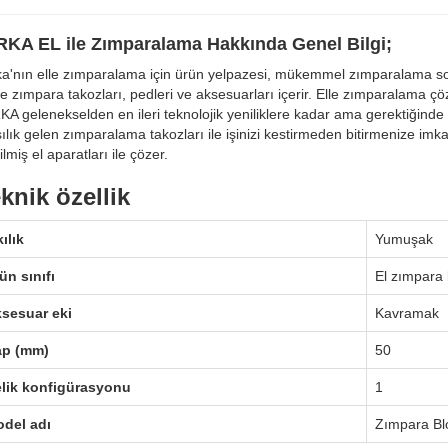
RKA EL ile Zımparalama Hakkında Genel Bilgi;
ka'nın elle zımparalama için ürün yelpazesi, mükemmel zımparalama so
e zımpara takozları, pedleri ve aksesuarları içerir. Elle zımparalama çö
KA gelenekselden en ileri teknolojik yeniliklere kadar ama gerektiğind
ılık gelen zımparalama takozları ile işinizi kestirmeden bitirmenize imk
ilmiş el aparatları ile çözer.
knik özellik
kılık
Yumuşak
ün sınıfı
El zımpara 
sesuar eki
Kavramak
ap (mm)
50
lik konfigürasyonu
1
del adı
Zımpara Bl