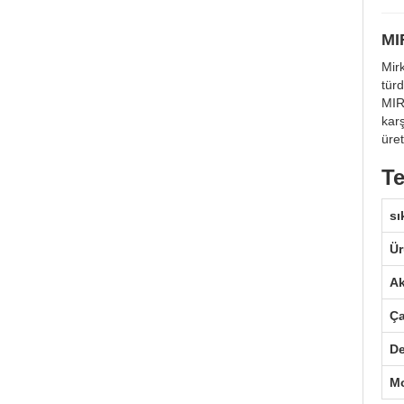
MI
Mir
türd
MIR
karş
üret
Te
sı
Ür
Ak
Ç
De
Mo