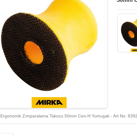
50mm C
Ergonomik Zımparalama Takozu 50mm Cen-H Yumuşak - Art No: 839