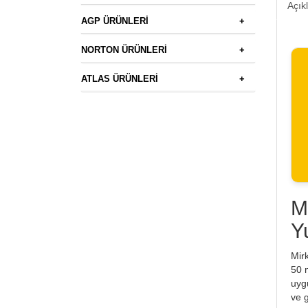
Açık
AGP ÜRÜNLERİ
+
NORTON ÜRÜNLERİ
+
ATLAS ÜRÜNLERİ
+
M
Y
Mir
50 
uygu
ve 