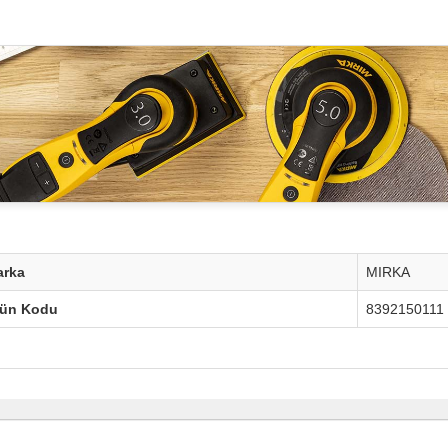
arka
MIRKA
rün Kodu
8392150111