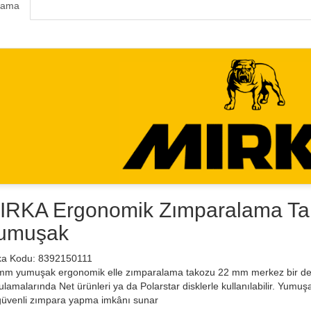
lama
IRKA Ergonomik Zımparalama T
umuşak
ka Kodu: 8392150111
mm yumuşak ergonomik elle zımparalama takozu 22 mm merkez bir deliğ
lamalarında Net ürünleri ya da Polarstar disklerle kullanılabilir. Yumuşa
güvenli zımpara yapma imkânı sunar