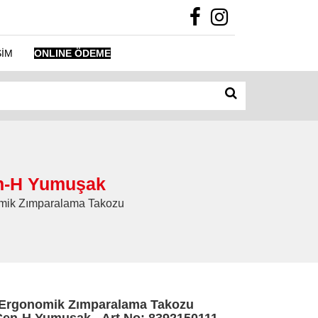
ŞİM
ONLINE ÖDEME
n-H Yumuşak
nomik Zımparalama Takozu
Ergonomik Zımparalama Takozu