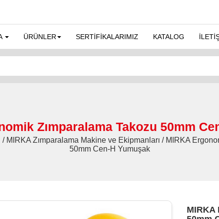
A
ÜRÜNLER
SERTİFİKALARIMIZ
KATALOG
İLETİ
nomik Zımparalama Takozu 50mm Ce
ri̇ / MIRKA Zımparalama Makine ve Ekipmanları / MIRKA Ergo
50mm Cen-H Yumuşak
MIRKA 