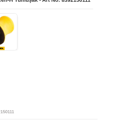
en-H Yumuşak - Art No: 8392150111
2150111