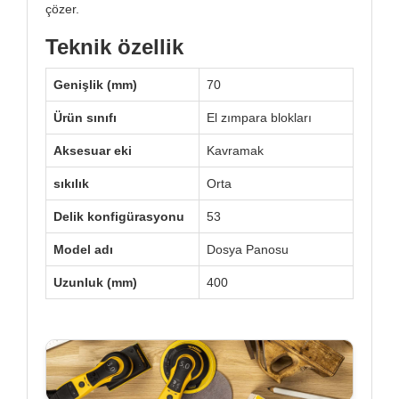
çözer.
Teknik özellik
Genişlik (mm)
70
Ürün sınıfı
El zımpara blokları
Aksesuar eki
Kavramak
sıkılık
Orta
Delik konfigürasyonu
53
Model adı
Dosya Panosu
Uzunluk (mm)
400