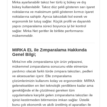
Mirka ayarlanabilir takoz her türlü iç bükey ve dış
bükey kullanılabilir. Takoz düz şekli gösteren sarı işaret
noktalarına ve maksimum şekli gösteren kırmızı işaret
noktalarına sahiptir. Ayrıca takozdaki kol esnek ve
ergonomik bir tutuş sağlar. Küçük profili ve dayanıklı
yapısı zımparalama süreci boyunca iyi bir kontrol
sağlar. Mirka Net şeritler ile birlikte performansı
mükemmeldir.
MIRKA EL ile Zımparalama Hakkında
Genel Bilgi;
Mirka'nın elle zımparalama için ürün yelpazesi,
mükemmel zımparalama sonucunu elde etmenize
yardımcı olacak farklı türde zımpara takozları, pedleri
ve aksesuarları içerir. Elle zımparalama
çözümlerimizin kullanımı kolay ve ergonomiktir. MIRKA
gelenekselden en ileri teknolojik yeniliklere kadar ama
gerektiğinde el ile çözülmesi gereken tüm
uygulamalara karşılık gelen zımparalama takozları ile
işinizi kestirmeden bitirmenize imkan sağlar. Üstelik
bunu çok ekonomik ve akıllı üretilmiş el aparatları ile