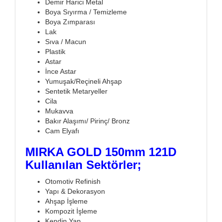
Demir Harici Metal
Boya Sıyırma / Temizleme
Boya Zımparası
Lak
Sıva / Macun
Plastik
Astar
İnce Astar
Yumuşak/Reçineli Ahşap
Sentetik Metaryeller
Cila
Mukavva
Bakır Alaşımı/ Pirinç/ Bronz
Cam Elyafı
MIRKA GOLD 150mm 121D
Kullanılan Sektörler;
Otomotiv Refinish
Yapı & Dekorasyon
Ahşap İşleme
Kompozit İşleme
Kendin Yap