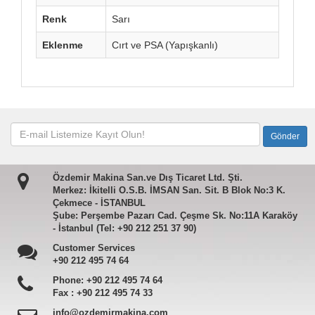
Renk
Sarı
Eklenme
Cırt ve PSA (Yapışkanlı)
Özdemir Makina San.ve Dış Ticaret Ltd. Şti.
Merkez: İkitelli O.S.B. İMSAN San. Sit. B Blok No:3 K.
Çekmece - İSTANBUL
Şube: Perşembe Pazarı Cad. Çeşme Sk. No:11A Karaköy
- İstanbul (Tel: +90 212 251 37 90)
Customer Services
+90 212 495 74 64
Phone:
+90 212 495 74 64
Fax :
+90 212 495 74 33
info@ozdemirmakina.com