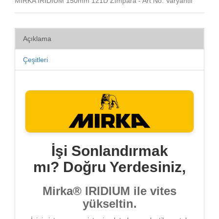
MIRKA IRIDIUM 150mm 121D Zımpara - Art No: Varyantlı
Açıklama
Çeşitleri
İşi Sonlandırmak
mı? Doğru Yerdesiniz,
Mirka® IRIDIUM ile vites
yükseltin.