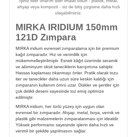
İşiniz ister onarım ister imalat olsun - plastik, metal,
ahşap veya kompozit - siz de bitiş çizgisine daha hızlı
ulaşabilirsiniz.
MIRKA IRIDIUM 150mm
121D Zımpara
MIRKA iridium evrensel zımparalama için bir premium
kağıt zımparadır. Hız ve verimlilik için
mükemmelleştirilmiştir. Esnek kâğıt üzerinde seramik
ve alüminyum oksit taneciklerin karışımına sahiptir.
Hassas kaplaması tıkanmayı önler. Pratik olarak tozu
iter ve tanecikler daha uzun süre keskin kaldığı için
zımparanın kullanım ömrü uzar. Diskler ve şeritler için
çok delikli deseni sayesinde toz emiş optimize
edilmiştir.
MIRKA iridium, her türlü yüzey için uygun olan
evrensel bir zımparadır. Ahşap, metal, boya, vernik ve
plastik gibi malzemelerin zımparalanması için idealdir.
Yüksek performansı sayesinde işlerin daha hızlı ve
verimli bir şekilde yapılmasını sağlar.