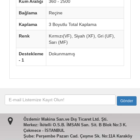
Kum Aralığı
360 - 2500
Bağlama
Reçine
Kaplama
3 Boyutlu Total Kaplama
Renk
Kırmızı(VF), Siyah (XF), Gri (UF),
Sarı (MF)
Destekleme
Dokunmamış
- 1
Özdemir Makina San.ve Dış Ticaret Ltd. Şti.
Merkez: İkitelli O.S.B. İMSAN San. Sit. B Blok No:3 K.
Çekmece - İSTANBUL
Şube: Perşembe Pazarı Cad. Çeşme Sk. No:11A Karaköy