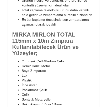
Ürünün inceliği ve esnekliği, onu profiller ve
konturlü yüzeyler için ideal kılar
Total kaplama teknolojisi, ürünü daha verimli
hale getirir ve zımparalama sürecini hızlandırır
En üst kaplama öncesinde son zımparalama
aşaması olarak idealdir
MIRKA MIRLON TOTAL
115mm x 10m Zımpara
Kullanılabilecek Ürün ve
Yüzeyler;
Yumuşak Çelik/Karbon Çelik
Demir Harici Metal
Boya Zımparası
Lak
Plastik
İnce Astar
Paslanmaz Çelik
Çelik
Sentetik Metaryeller
Bakır Alaşımı/ Pirinç/ Bronz