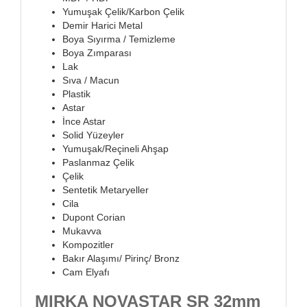
Yumuşak Çelik/Karbon Çelik
Demir Harici Metal
Boya Sıyırma / Temizleme
Boya Zımparası
Lak
Sıva / Macun
Plastik
Astar
İnce Astar
Solid Yüzeyler
Yumuşak/Reçineli Ahşap
Paslanmaz Çelik
Çelik
Sentetik Metaryeller
Cila
Dupont Corian
Mukavva
Kompozitler
Bakır Alaşımı/ Pirinç/ Bronz
Cam Elyafı
MIRKA NOVASTAR SR 32mm