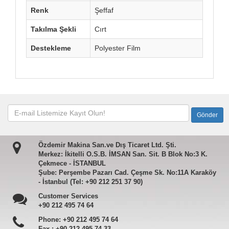
Renk
Şeffaf
Takılma Şekli
Cırt
Destekleme
Polyester Film
Özdemir Makina San.ve Dış Ticaret Ltd. Şti.
Merkez: İkitelli O.S.B. İMSAN San. Sit. B Blok No:3 K.
Çekmece - İSTANBUL
Şube: Perşembe Pazarı Cad. Çeşme Sk. No:11A Karaköy
- İstanbul (Tel: +90 212 251 37 90)
Customer Services
+90 212 495 74 64
Phone:
+90 212 495 74 64
Fax :
+90 212 495 74 33