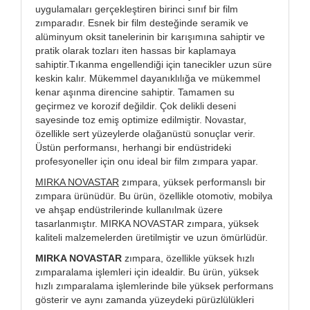
uygulamaları gerçekleştiren birinci sınıf bir film
zımparadır. Esnek bir film desteğinde seramik ve
alüminyum oksit tanelerinin bir karışımına sahiptir ve
pratik olarak tozları iten hassas bir kaplamaya
sahiptir.Tıkanma engellendiği için tanecikler uzun süre
keskin kalır. Mükemmel dayanıklılığa ve mükemmel
kenar aşınma direncine sahiptir. Tamamen su
geçirmez ve korozif değildir. Çok delikli deseni
sayesinde toz emiş optimize edilmiştir. Novastar,
özellikle sert yüzeylerde olağanüstü sonuçlar verir.
Üstün performansı, herhangi bir endüstrideki
profesyoneller için onu ideal bir film zımpara yapar.
MIRKA NOVASTAR
zımpara, yüksek performanslı bir
zımpara ürünüdür. Bu ürün, özellikle otomotiv, mobilya
ve ahşap endüstrilerinde kullanılmak üzere
tasarlanmıştır. MIRKA NOVASTAR zımpara, yüksek
kaliteli malzemelerden üretilmiştir ve uzun ömürlüdür.
MIRKA NOVASTAR
zımpara, özellikle yüksek hızlı
zımparalama işlemleri için idealdir. Bu ürün, yüksek
hızlı zımparalama işlemlerinde bile yüksek performans
gösterir ve aynı zamanda yüzeydeki pürüzlülükleri