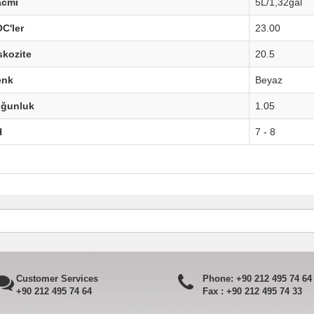
acmi
5L/1,32gal
C'ler
23.00
skozite
20.5
enk
Beyaz
oğunluk
1.05
H
7 - 8
Customer Services
Phone:
+90 212 495 74 64
+90 212 495 74 64
Fax :
+90 212 495 74 33