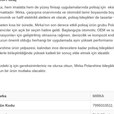
ka, hem imalatta hem de yüzey finisajı uygulamalarında polisaj için eks
maktadır. Mirka, çarpışma onarımında ve otomobil tamir boyasında boy
nomik ve hafif elektrikli aletlere ek olarak, polisaj bileşikleri de tasarlar 
peten kısa bir sürede, Mirka'nın son derece etkili polisaj ürün grubu Po
anıcılar için açık bir seçim haline geldi. Başlangıçta otomotiv, OEM ve sa
asyonları için geliştirilmiş olmasına rağmen, denizcilik ve kompozit end
ucun önemli olduğu herhangi bir uygulamada aynı yüksek performansı 
rshine ürün yelpazesi, kalından ince derecelere kadar polisaj bileşikler
erle birleştirildiğinde yüksek kaliteli bir sonuç elde etmek için idealdir.
izdeki iş için gereksinimleriniz ne olursa olsun, Mirka Polarshine bileşik
n bir ürün mutlaka olacaktır.​
arka
MIRKA
rün Kodu
7995010511