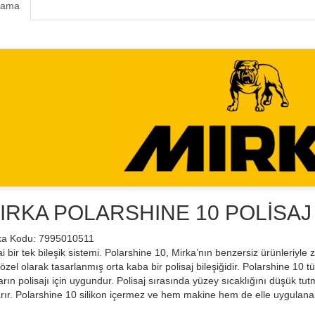
lama
IRKA POLARSHINE 10 POLİSAJ 5
ka Kodu: 7995010511
i bir tek bileşik sistemi. Polarshine 10, Mirka’nın benzersiz ürünleriyl
 özel olarak tasarlanmış orta kaba bir polisaj bileşiğidir. Polarshine 10 
arın polisajı için uygundur. Polisaj sırasında yüzey sıcaklığını düşük tutm
arır. Polarshine 10 silikon içermez ve hem makine hem de elle uygulanabi