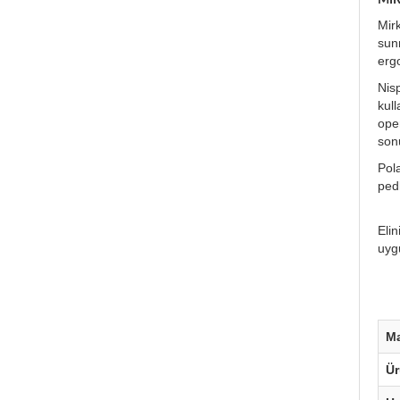
Mir
sun
ergo
Nis
kull
oper
son
Pola
pedl
Elin
uygu
M
Ü