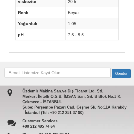
viskozite
20.5
Renk
Beyaz
Yoğunluk
1.05
pH
7.5 - 8.5
Özdemir Makina San.ve Dış Ticaret Ltd. Şti.
Merkez: İkitelli O.S.B. İMSAN San. Sit. B Blok No:3 K.
Çekmece - İSTANBUL
Şube: Perşembe Pazarı Cad. Çeşme Sk. No:11A Karaköy
- İstanbul (Tel: +90 212 251 37 90)
Customer Services
+90 212 495 74 64