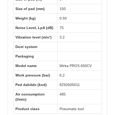
Size of pad (mm)
150
Weight (kg)
0.93
Noise Level, LpA (dB)
75
Vibration level (m/s²)
3.2
Dust system
Packaging
Model name
Mirka PROS 650CV
Work pressure (bar)
6,2
Ped dahildir (kod)
8292605011
Air consumption
485
(l/min)
Product class
Pneumatic tool