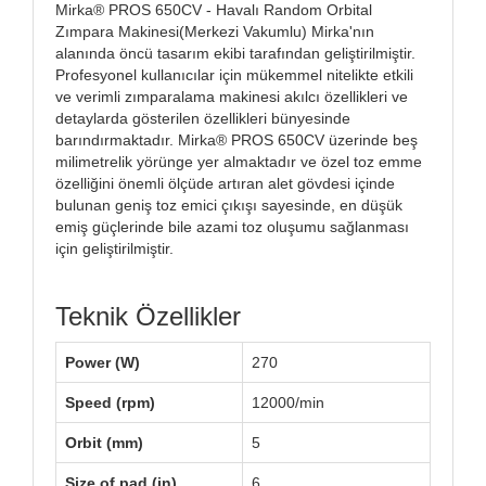
Mirka® PROS 650CV - Havalı Random Orbital
Zımpara Makinesi(Merkezi Vakumlu) Mirka'nın
alanında öncü tasarım ekibi tarafından geliştirilmiştir.
Profesyonel kullanıcılar için mükemmel nitelikte etkili
ve verimli zımparalama makinesi akılcı özellikleri ve
detaylarda gösterilen özellikleri bünyesinde
barındırmaktadır. Mirka® PROS 650CV üzerinde beş
milimetrelik yörünge yer almaktadır ve özel toz emme
özelliğini önemli ölçüde artıran alet gövdesi içinde
bulunan geniş toz emici çıkışı sayesinde, en düşük
emiş güçlerinde bile azami toz oluşumu sağlanması
için geliştirilmiştir.
Teknik Özellikler
Power (W)
270
Speed (rpm)
12000/min
Orbit (mm)
5
Size of pad (in)
6