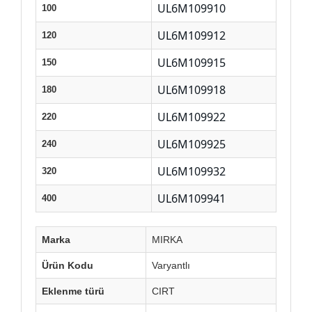
UL6M109910
100
UL6M109912
120
UL6M109915
150
UL6M109918
180
UL6M109922
220
UL6M109925
240
UL6M109932
320
UL6M109941
400
Marka
MIRKA
Ürün Kodu
Varyantlı
Eklenme türü
CIRT