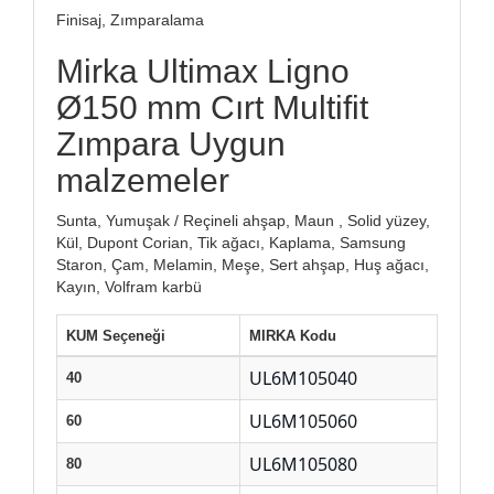
Finisaj, Zımparalama
Mirka Ultimax Ligno
Ø150 mm Cırt Multifit
Zımpara Uygun
malzemeler
Sunta, Yumuşak / Reçineli ahşap, Maun , Solid yüzey,
Kül, Dupont Corian, Tik ağacı, Kaplama, Samsung
Staron, Çam, Melamin, Meşe, Sert ahşap, Huş ağacı,
Kayın, Volfram karbü
KUM Seçeneği
MIRKA Kodu
UL6M105040
40
UL6M105060
60
UL6M105080
80