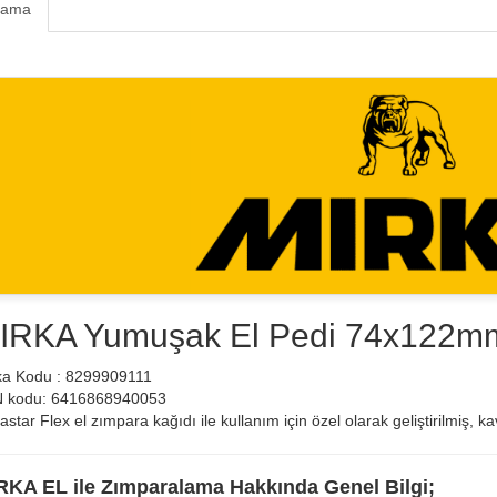
lama
IRKA Yumuşak El Pedi 74x122mm
ka Kodu : 8299909111
 kodu: 6416868940053
star Flex el zımpara kağıdı ile kullanım için özel olarak geliştirilmiş,
RKA EL ile Zımparalama Hakkında Genel Bilgi;