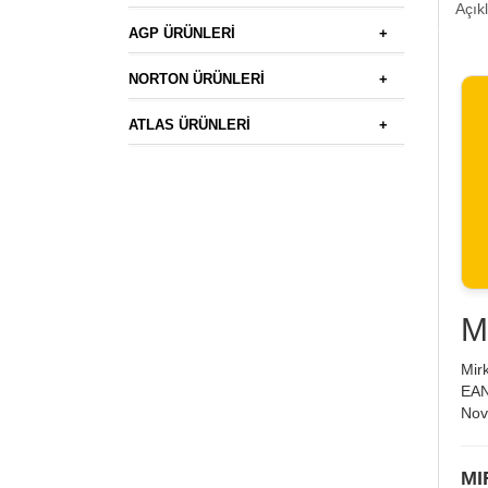
Açık
AGP ÜRÜNLERİ
+
NORTON ÜRÜNLERİ
+
ATLAS ÜRÜNLERİ
+
M
Mir
EAN
Nova
MI