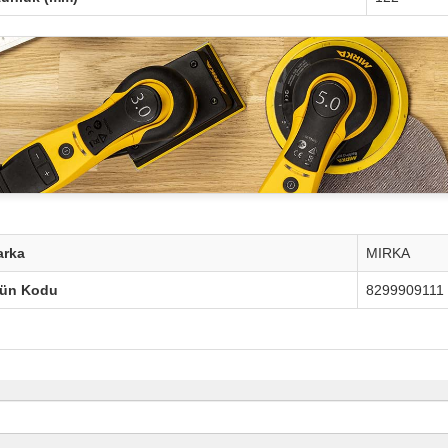
arka
MIRKA
rün Kodu
8299909111