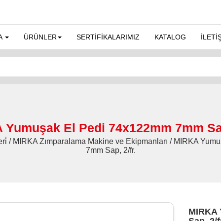
A
ÜRÜNLER
SERTİFİKALARIMIZ
KATALOG
İLETİ
 Yumuşak El Pedi 74x122mm 7mm Sap,
leri̇ / MIRKA Zımparalama Makine ve Ekipmanları / MIRKA Yu
7mm Sap, 2/fr.
MIRKA 