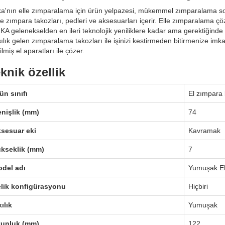
ka'nın elle zımparalama için ürün yelpazesi, mükemmel zımparalama so
e zımpara takozları, pedleri ve aksesuarları içerir. Elle zımparalama çö
KA gelenekselden en ileri teknolojik yeniliklere kadar ama gerektiğind
ılık gelen zımparalama takozları ile işinizi kestirmeden bitirmenize imk
ilmiş el aparatları ile çözer.
knik özellik
ün sınıfı
El zımpara 
nişlik (mm)
74
sesuar eki
Kavramak
kseklik (mm)
7
del adı
Yumuşak El
lik konfigürasyonu
Hiçbiri
kılık
Yumuşak
unluk (mm)
122