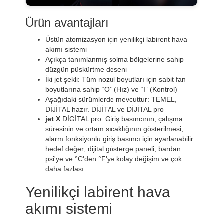
Ürün avantajları
Üstün atomizasyon için yenilikçi labirent hava
akımı sistemi
Açıkça tanımlanmış solma bölgelerine sahip
düzgün püskürtme deseni
İki jet şekli: Tüm nozul boyutları için sabit fan
boyutlarına sahip “O” (Hız) ve “I” (Kontrol)
Aşağıdaki sürümlerde mevcuttur: TEMEL,
DİJİTAL hazır, DİJİTAL ve DİJİTAL pro
jet X
DİGİTAL pro: Giriş basıncının, çalışma
süresinin ve ortam sıcaklığının gösterilmesi;
alarm fonksiyonlu giriş basıncı için ayarlanabilir
hedef değer; dijital gösterge paneli; bardan
psi'ye ve °C'den °F'ye kolay değişim ve çok
daha fazlası
Yenilikçi labirent hava
akımı sistemi