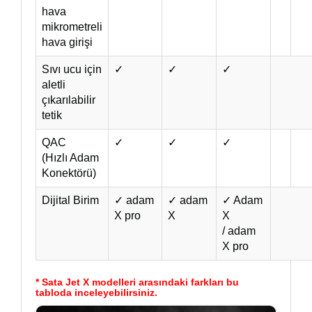
hava
mikrometreli
hava girişi
Sıvı ucu için
✓
✓
✓
aletli
çıkarılabilir
tetik
QAC
✓
✓
✓
(Hızlı Adam
Konektörü)
Dijital Birim
✓ adam
✓ adam
✓ Adam
X pro
X
X
/ adam
X pro
* Sata Jet X modelleri arasındaki farkları bu
tabloda inceleyebilirsiniz.