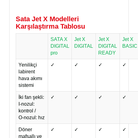
Sata Jet X Modelleri
Karşılaştırma Tablosu
SATA X
Jet X
Jet X
Jet X
DIGITAL
DIGITAL
DIGITAL
BASIC
pro
READY
Yenilikçi
✓
✓
✓
✓
labirent
hava akımı
sistemi
İki fan şekli:
✓
✓
✓
✓
I-nozul:
kontrol /
O-nozul: hız
Döner
✓
✓
✓
✓
mafsallı ve