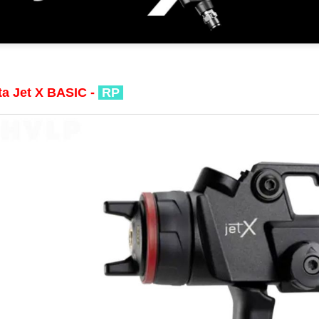
ta Jet X BASIC -
RP