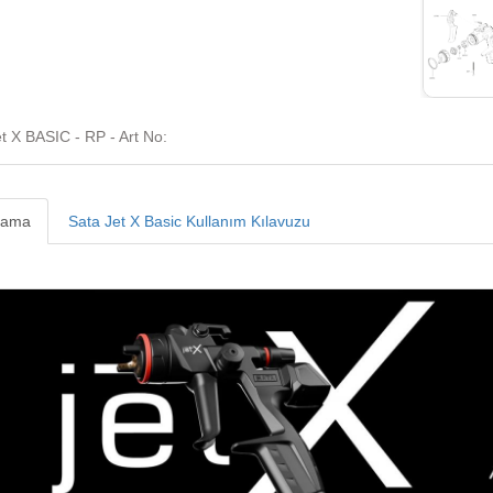
t X BASIC - RP - Art No:
lama
Sata Jet X Basic Kullanım Kılavuzu