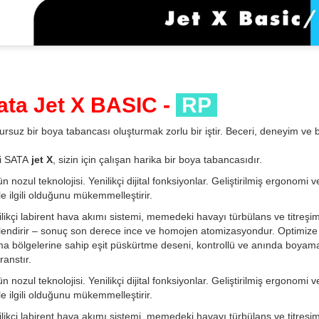
ata Jet X BASIC -
RP
rsuz bir boya tabancası oluşturmak zorlu bir iştir. Beceri, deneyim ve bü
i SATA
jet X
, sizin için çalışan harika bir boya tabancasıdır.
n nozul teknolojisi. Yenilikçi dijital fonksiyonlar. Geliştirilmiş ergonomi 
e ilgili olduğunu mükemmelleştirir.
likçi labirent hava akımı sistemi, memedeki havayı türbülans ve titreşim
lendirir – sonuç son derece ince ve homojen atomizasyondur. Optimize
ma bölgelerine sahip eşit püskürtme deseni, kontrollü ve anında boyama
ranstır.
n nozul teknolojisi. Yenilikçi dijital fonksiyonlar. Geliştirilmiş ergonomi 
e ilgili olduğunu mükemmelleştirir.
likçi labirent hava akımı sistemi, memedeki havayı türbülans ve titreşim