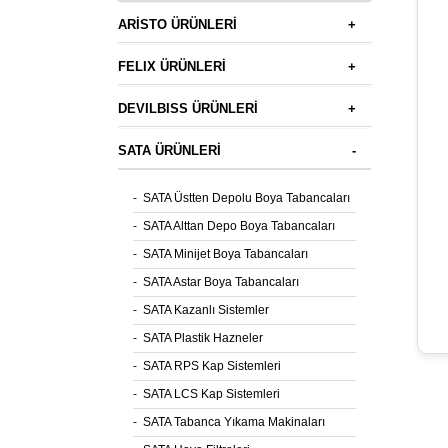
ARİSTO ÜRÜNLERİ
+
FELIX ÜRÜNLERİ
+
DEVILBISS ÜRÜNLERİ
+
SATA ÜRÜNLERİ
-
-
SATA Üstten Depolu Boya Tabancaları
-
SATA Alttan Depo Boya Tabancaları
-
SATA Minijet Boya Tabancaları
-
SATA Astar Boya Tabancaları
-
SATA Kazanlı Sistemler
-
SATA Plastik Hazneler
-
SATA RPS Kap Sistemleri
-
SATA LCS Kap Sistemleri
-
SATA Tabanca Yıkama Makinaları