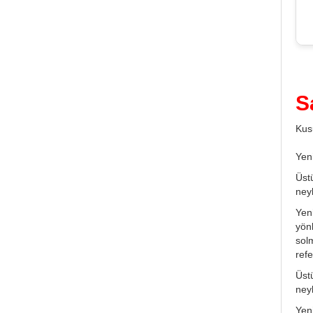
S
Kusu
Yen
Üstü
neyl
Yeni
yön
sol
refe
Üstü
neyl
Yeni