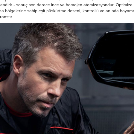
lendirir - sonuç son derece ince ve homojen atomizasyondur. Optimize
ma bölgelerine sahip eşit püskürtme deseni, kontrollü ve anında boyama
ranstır.