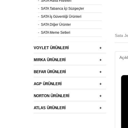
-
SATA Hava Filtreleri
-
SATA Tabanca İçi Süzgeçler
-
SATA İş Güvenliği Ürünleri
-
SATA Diğer Ürünler
-
SATA Meme Setleri
Sata Je
VOYLET ÜRÜNLERİ
+
Açık
MIRKA ÜRÜNLERİ
+
BEFAR ÜRÜNLERİ
+
AGP ÜRÜNLERİ
+
NORTON ÜRÜNLERİ
+
ATLAS ÜRÜNLERİ
+