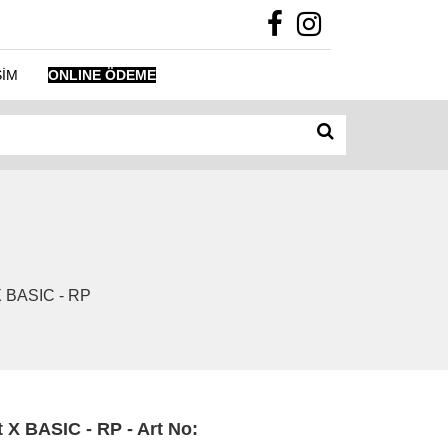
ŞİM
ONLINE ÖDEME
 X BASIC - RP
t X BASIC - RP - Art No: