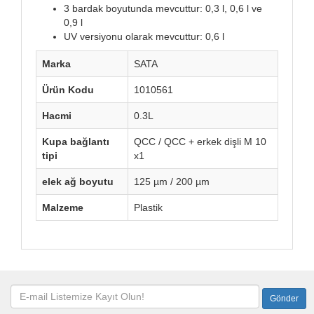
3 bardak boyutunda mevcuttur: 0,3 l, 0,6 l ve
0,9 l
UV versiyonu olarak mevcuttur: 0,6 l
Marka
SATA
Ürün Kodu
1010561
Hacmi
0.3L
Kupa bağlantı
QCC / QCC + erkek dişli M 10
tipi
x1
elek ağ boyutu
125 µm / 200 µm
Malzeme
Plastik