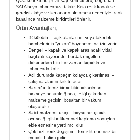
QCC konektörlü (Hızlı Kap Konnektörü) doğrudan
SATA boya tabancanıza takılır. Kısa renk kanalı ve
gereksiz köşe ve kenarların olmaması nedeniyle, renk
kanalında malzeme birikintileri önlenir.
Ürün Avantajları;
Bükülebilir – eşik alanlarının veya tekerlek
bombelerinin "yukarı" boyanmasına izin verir
Dengeli – kapak ve kapak arasındaki vidalı
bağlantı sayesinde, bardak engellere
dokunurken bile her zaman kapakta ve
tabancada kalır.
Acil durumda kapağın kolayca çıkarılması –
çalışma alanını kirletmeden
Bardağın temiz bir şekilde çıkarılması –
hazneye bastırıldığında, tetiği çekerken
malzeme geçişini boşaltan bir vakum
oluşturulur.
Sabit malzeme akışı – boyacının çocuk
oyuncağı gibi mükemmel kaplama sonuçları
elde etmesine yardımcı olur
Çok hızlı renk değişimi - Temizlik önemsiz bir
mesele haline gelir