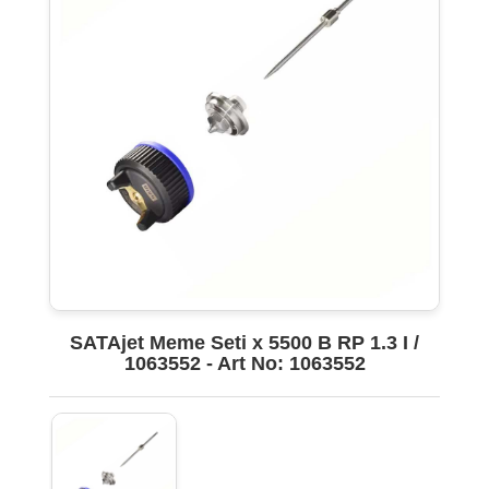
SATAjet Meme Seti x 5500 B RP 1.3 I /
1063552 - Art No: 1063552