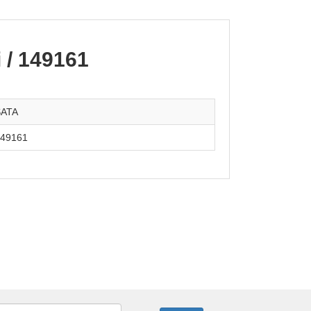
 / 149161
SATA
49161