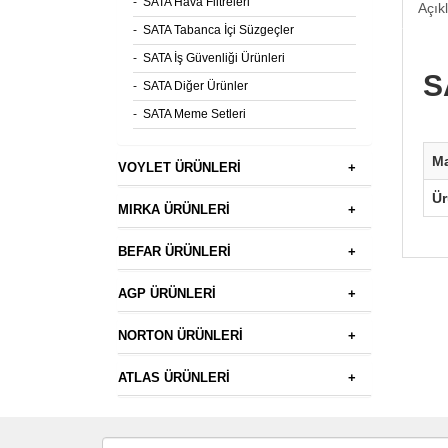
-
SATA Hava Filtreleri
Açık
-
SATA Tabanca İçi Süzgeçler
-
SATA İş Güvenliği Ürünleri
S
-
SATA Diğer Ürünler
-
SATA Meme Setleri
M
VOYLET ÜRÜNLERİ
+
Ü
MIRKA ÜRÜNLERİ
+
BEFAR ÜRÜNLERİ
+
AGP ÜRÜNLERİ
+
NORTON ÜRÜNLERİ
+
ATLAS ÜRÜNLERİ
+