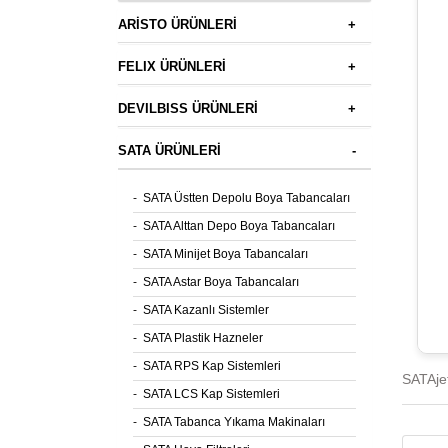
ARİSTO ÜRÜNLERİ
+
FELIX ÜRÜNLERİ
+
DEVILBISS ÜRÜNLERİ
+
SATA ÜRÜNLERİ
-
-
SATA Üstten Depolu Boya Tabancaları
-
SATA Alttan Depo Boya Tabancaları
-
SATA Minijet Boya Tabancaları
-
SATA Astar Boya Tabancaları
-
SATA Kazanlı Sistemler
-
SATA Plastik Hazneler
-
SATA RPS Kap Sistemleri
SATAje
-
SATA LCS Kap Sistemleri
-
SATA Tabanca Yıkama Makinaları