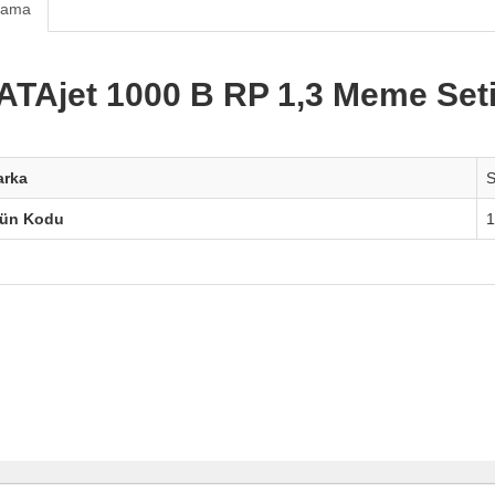
lama
ATAjet 1000 B RP 1,3 Meme Seti
arka
rün Kodu
1