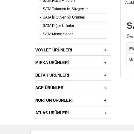
-
SATA Hava Filtreleri
Açık
-
SATA Tabanca İçi Süzgeçler
-
SATA İş Güvenliği Ürünleri
S
-
SATA Diğer Ürünler
-
SATA Meme Setleri
Önc
M
VOYLET ÜRÜNLERİ
+
Ü
MIRKA ÜRÜNLERİ
+
BEFAR ÜRÜNLERİ
+
AGP ÜRÜNLERİ
+
NORTON ÜRÜNLERİ
+
ATLAS ÜRÜNLERİ
+