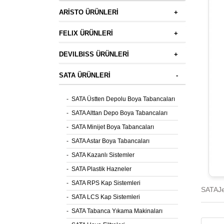
ARİSTO ÜRÜNLERİ
+
FELIX ÜRÜNLERİ
+
DEVILBISS ÜRÜNLERİ
+
SATA ÜRÜNLERİ
-
-
SATA Üstten Depolu Boya Tabancaları
-
SATA Alttan Depo Boya Tabancaları
-
SATA Minijet Boya Tabancaları
-
SATA Astar Boya Tabancaları
-
SATA Kazanlı Sistemler
-
SATA Plastik Hazneler
-
SATA RPS Kap Sistemleri
SATAJe
-
SATA LCS Kap Sistemleri
-
SATA Tabanca Yıkama Makinaları