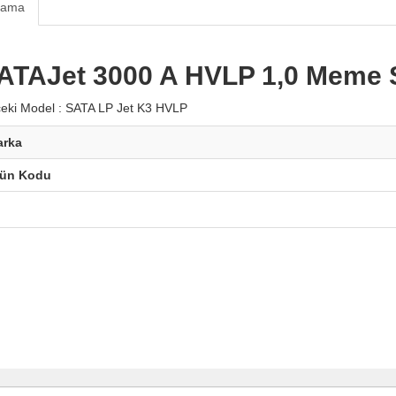
lama
ATAJet 3000 A HVLP 1,0 Meme S
eki Model : SATA LP Jet K3 HVLP
arka
rün Kodu