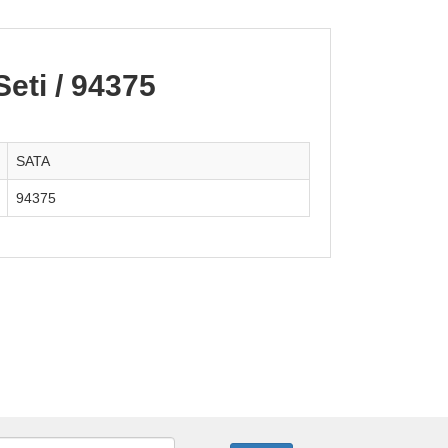
eti / 94375
SATA
94375