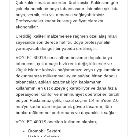
Çok kaliteli malzemelerden üretilmiştir. Kalitesine göre
çok ekonomik bir boya tabancasıdır. İstenilen şıklıkda
boya, vernik, cila vs. atmanızı sağlayabilirsiniz.
Profosyoneller kadar kullanış ve fiyat olarakta
ekonomiktir.
Üretildiği kaliteli malzemelere rağmen özel alaşımları
sayesinde son derece hafiftir. Boya profesyonelini
yormayacak dengeli bir yapıda üretilmiştir.
VOYLET 4001S serisi alttan besleme depolu boya
tabancası, çok amaçlı hızlı renk değişikliklerine ve
küçük işlerde kolaylık sağlamanıza veya uygulamalara
dokunmanıza mükemmel uyum sağlar. Alttan depolu
tabancalar, atıkları azaltmak için kaplamanın
kullanımını en üst düzeye çıkarabiliyor ve daha fazla
operasyonel konfor ve memnuniyet operatörleri tercih
ediyor. Paslanmaz çelik, nozul seçimi 1.4 mm'den 2.0
mm'ye kadar olan ergonomik gövde tasarımı, tüm
bunlar mükemmel performans ve dayanıklılık sağlar.
VOYLET 4001S önerilen kullanım alanları;
Otomobil Sektörü