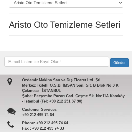
Aristo Oto Temizleme Setleri
Özdemir Makina San.ve Dış Ticaret Ltd. Şti.
Merkez: İkitelli O.S.B. İMSAN San. Sit. B Blok No:3 K.
Çekmece - İSTANBUL
Şube: Perşembe Pazarı Cad. Çeşme Sk. No:11A Karaköy
- İstanbul (Tel: +90 212 251 37 90)
Customer Services
+90 212 495 74 64
Phone:
+90 212 495 74 64
Fax :
+90 212 495 74 33