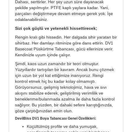
Dahası, serttirler. Her şey uzun süre dayanacak
şekilde yapılmıştır. PTFE kaplı yaylara kadar. Yani,
parçaları değiştirmeye devam etmeye gerek yok. İşe
odaklanabilirsiniz.
Sizi çok güçlü ve yetenekli hissettirecek;
Rengin kralı gibi hissedin. Her dalgada sihir yaratan bir
sihirbaz. Her damlayı ritminize göre dans ettirin. DV1
Basecoat Püskürtme Tabancası, gücü ellerinize verir.
Kendinizle uyum içinde çalışır.
Şimdi, kaos uzun zamandır bir teori olmuştur.
Yüzyıllardır tartışılan bir kavram. Ancak bunu çözmek
için uzun bir yol kat ettiğimize inanıyoruz. Rengi
kontrol etmek hiç bu kadar kolay olmamıştı.
Görüyorsunuz, gelişmiş teknolojimiz, hava ve sıvı
akışını stabilize ederek, geliştirilmiş verimlilik ve
beneklenme/bulanmada azalma ile daha fazla kontrol
sağlıyor. Bu yüzden, bir dahaki sefere karıştığınızda,
göze çarptığınızdan emin olun.
DevilBiss DV1 Boya Tabancası Genel Özellikleri:
Küçültülmüş profile ve daha yumuşak,