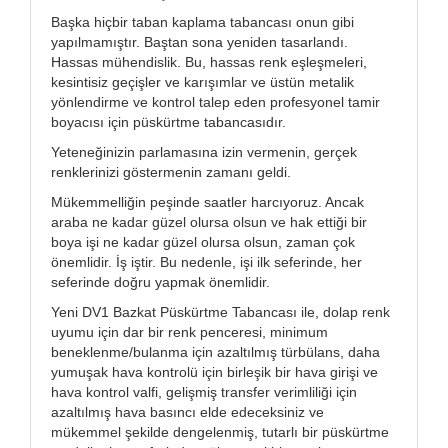
Başka hiçbir taban kaplama tabancası onun gibi
yapılmamıştır. Baştan sona yeniden tasarlandı.
Hassas mühendislik. Bu, hassas renk eşleşmeleri,
kesintisiz geçişler ve karışımlar ve üstün metalik
yönlendirme ve kontrol talep eden profesyonel tamir
boyacısı için püskürtme tabancasıdır.
Yeteneğinizin parlamasına izin vermenin, gerçek
renklerinizi göstermenin zamanı geldi.
Mükemmelliğin peşinde saatler harcıyoruz. Ancak
araba ne kadar güzel olursa olsun ve hak ettiği bir
boya işi ne kadar güzel olursa olsun, zaman çok
önemlidir. İş iştir. Bu nedenle, işi ilk seferinde, her
seferinde doğru yapmak önemlidir.
Yeni DV1 Bazkat Püskürtme Tabancası ile, dolap renk
uyumu için dar bir renk penceresi, minimum
beneklenme/bulanma için azaltılmış türbülans, daha
yumuşak hava kontrolü için birleşik bir hava girişi ve
hava kontrol valfi, gelişmiş transfer verimliliği için
azaltılmış hava basıncı elde edeceksiniz ve
mükemmel şekilde dengelenmiş, tutarlı bir püskürtme