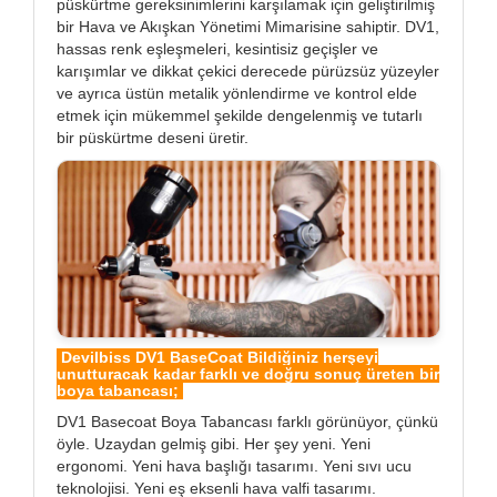
püskürtme gereksinimlerini karşılamak için geliştirilmiş
bir Hava ve Akışkan Yönetimi Mimarisine sahiptir. DV1,
hassas renk eşleşmeleri, kesintisiz geçişler ve
karışımlar ve dikkat çekici derecede pürüzsüz yüzeyler
ve ayrıca üstün metalik yönlendirme ve kontrol elde
etmek için mükemmel şekilde dengelenmiş ve tutarlı
bir püskürtme deseni üretir.
Devilbiss DV1 BaseCoat Bildiğiniz herşeyi
unutturacak kadar farklı ve doğru sonuç üreten bir
boya tabancası;
DV1 Basecoat Boya Tabancası farklı görünüyor, çünkü
öyle. Uzaydan gelmiş gibi. Her şey yeni. Yeni
ergonomi. Yeni hava başlığı tasarımı. Yeni sıvı ucu
teknolojisi. Yeni eş eksenli hava valfi tasarımı.