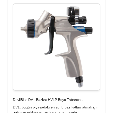
DevilBiss DV1 Bazkat HVLP Boya Tabancası
DV1, bugün piyasadaki en zorlu baz katları atmak için
optimize edilmiş en iyi boya tabancasıdır.