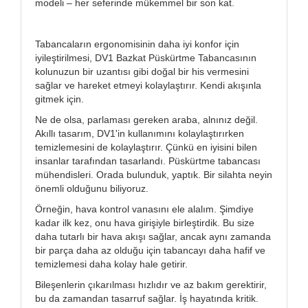
modeli – her seferinde mükemmel bir son kat.
Tabancaların ergonomisinin daha iyi konfor için
iyileştirilmesi, DV1 Bazkat Püskürtme Tabancasının
kolunuzun bir uzantısı gibi doğal bir his vermesini
sağlar ve hareket etmeyi kolaylaştırır. Kendi akışınla
gitmek için.
Ne de olsa, parlaması gereken araba, alnınız değil.
Akıllı tasarım, DV1'in kullanımını kolaylaştırırken
temizlemesini de kolaylaştırır. Çünkü en iyisini bilen
insanlar tarafından tasarlandı. Püskürtme tabancası
mühendisleri. Orada bulunduk, yaptık. Bir silahta neyin
önemli olduğunu biliyoruz.
Örneğin, hava kontrol vanasını ele alalım. Şimdiye
kadar ilk kez, onu hava girişiyle birleştirdik. Bu size
daha tutarlı bir hava akışı sağlar, ancak aynı zamanda
bir parça daha az olduğu için tabancayı daha hafif ve
temizlemesi daha kolay hale getirir.
Bileşenlerin çıkarılması hızlıdır ve az bakım gerektirir,
bu da zamandan tasarruf sağlar. İş hayatında kritik.