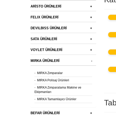
ARİSTO ÜRÜNLERİ
+
FELIX ÜRÜNLERİ
+
DEVILBISS ÜRÜNLERİ
+
SATA ÜRÜNLERİ
+
VOYLET ÜRÜNLERİ
+
MIRKA ÜRÜNLERİ
-
-
MIRKA Zımparalar
-
MIRKA Polisaj Ürünleri
-
MIRKA Zımparalama Makine ve
Ekipmanları
-
MIRKA Tamamlayıcı Ürünler
Tab
BEFAR ÜRÜNLERİ
+