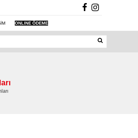
ŞİM
ONLINE ÖDEME
arı
ları