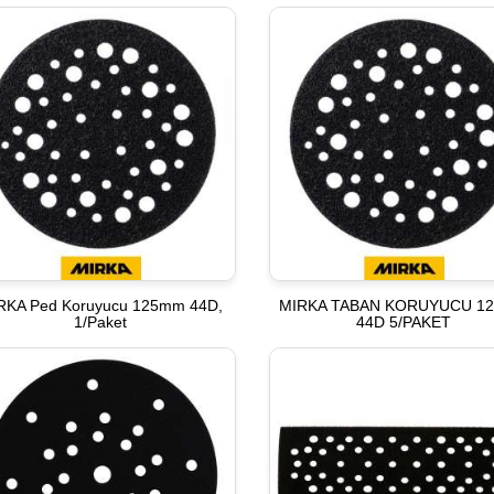
RKA Ped Koruyucu 125mm 44D,
MIRKA TABAN KORUYUCU 1
1/Paket
44D 5/PAKET