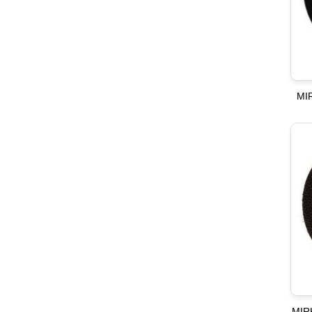
MI
MIR