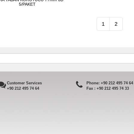
5/PAKET
1
2
Customer Services
Phone:
+90 212 495 74 64
+90 212 495 74 64
Fax :
+90 212 495 74 33