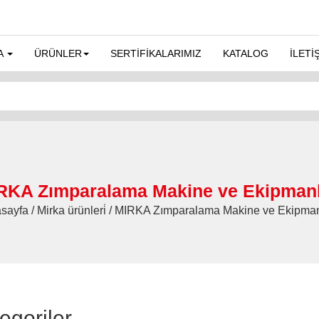
A
ÜRÜNLER
SERTİFİKALARIMIZ
KATALOG
İLETİ
RKA Zımparalama Makine ve Ekipmanl
sayfa / Mirka ürünleri̇ / MIRKA Zımparalama Makine ve Ekipman
egoriler