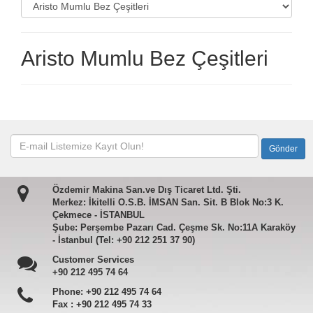
Aristo Mumlu Bez Çeşitleri
Özdemir Makina San.ve Dış Ticaret Ltd. Şti.
Merkez: İkitelli O.S.B. İMSAN San. Sit. B Blok No:3 K.
Çekmece - İSTANBUL
Şube: Perşembe Pazarı Cad. Çeşme Sk. No:11A Karaköy
- İstanbul (Tel: +90 212 251 37 90)
Customer Services
+90 212 495 74 64
Phone:
+90 212 495 74 64
Fax :
+90 212 495 74 33