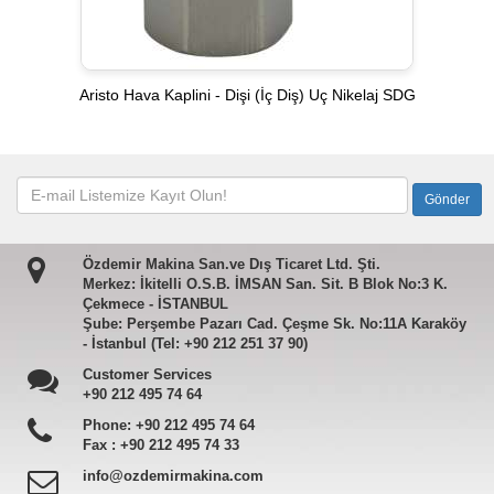
Aristo Hava Kaplini - Dişi (İç Diş) Uç Nikelaj SDG
Özdemir Makina San.ve Dış Ticaret Ltd. Şti.
Merkez: İkitelli O.S.B. İMSAN San. Sit. B Blok No:3 K.
Çekmece - İSTANBUL
Şube: Perşembe Pazarı Cad. Çeşme Sk. No:11A Karaköy
- İstanbul (Tel: +90 212 251 37 90)
Customer Services
+90 212 495 74 64
Phone:
+90 212 495 74 64
Fax :
+90 212 495 74 33
info@ozdemirmakina.com