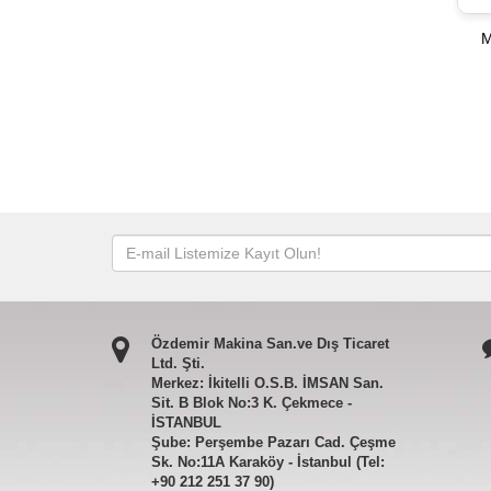
M
Özdemir Makina San.ve Dış Ticaret
Ltd. Şti.
Merkez: İkitelli O.S.B. İMSAN San.
Sit. B Blok No:3 K. Çekmece -
İSTANBUL
Şube: Perşembe Pazarı Cad. Çeşme
Sk. No:11A Karaköy - İstanbul (Tel:
+90 212 251 37 90)