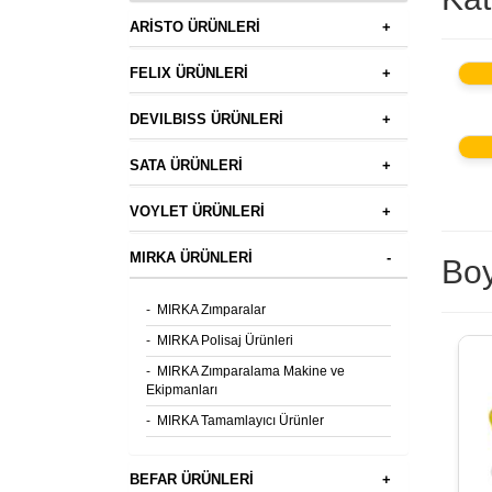
ARİSTO ÜRÜNLERİ
+
FELIX ÜRÜNLERİ
+
DEVILBISS ÜRÜNLERİ
+
SATA ÜRÜNLERİ
+
VOYLET ÜRÜNLERİ
+
MIRKA ÜRÜNLERİ
-
Boy
-
MIRKA Zımparalar
-
MIRKA Polisaj Ürünleri
-
MIRKA Zımparalama Makine ve
Ekipmanları
-
MIRKA Tamamlayıcı Ürünler
BEFAR ÜRÜNLERİ
+