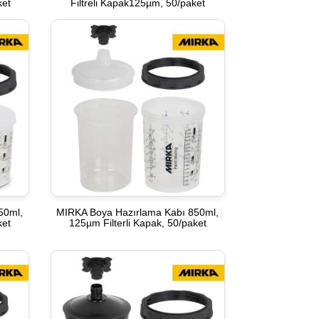
ket
Filtreli Kapak125µm, 50/paket
50ml,
MIRKA Boya Hazırlama Kabı 850ml,
ket
125µm Filterli Kapak, 50/paket