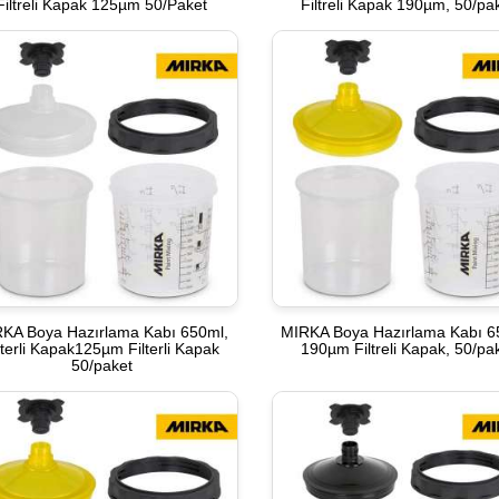
Filtreli Kapak 125µm 50/Paket
Filtreli Kapak 190µm, 50/pa
KA Boya Hazırlama Kabı 650ml,
MIRKA Boya Hazırlama Kabı 6
lterli Kapak125µm Filterli Kapak
190µm Filtreli Kapak, 50/pa
50/paket