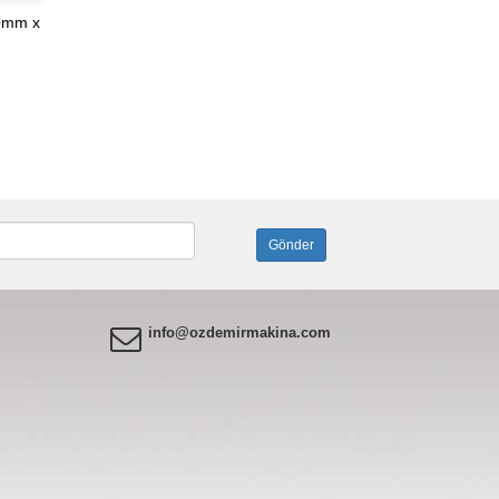
0mm x
info@ozdemirmakina.com