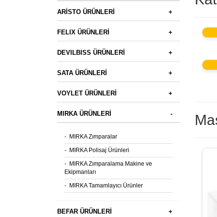
ARİSTO ÜRÜNLERİ
+
FELIX ÜRÜNLERİ
+
DEVILBISS ÜRÜNLERİ
+
SATA ÜRÜNLERİ
+
VOYLET ÜRÜNLERİ
+
MIRKA ÜRÜNLERİ
-
Mas
-
MIRKA Zımparalar
-
MIRKA Polisaj Ürünleri
-
MIRKA Zımparalama Makine ve
Ekipmanları
-
MIRKA Tamamlayıcı Ürünler
BEFAR ÜRÜNLERİ
+