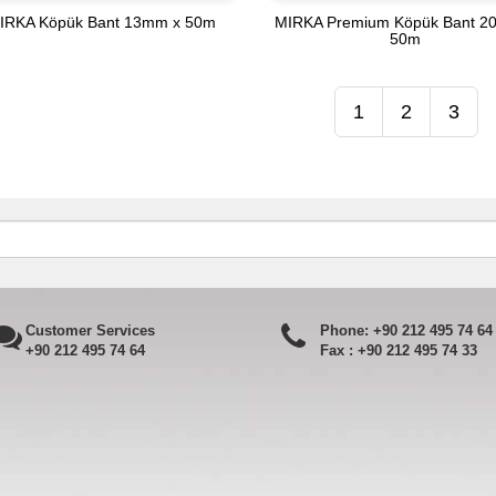
IRKA Köpük Bant 13mm x 50m
MIRKA Premium Köpük Bant 2
50m
1
2
3
Customer Services
Phone:
+90 212 495 74 64
+90 212 495 74 64
Fax :
+90 212 495 74 33