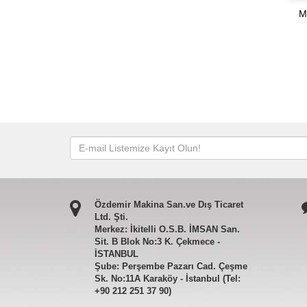
M
Özdemir Makina San.ve Dış Ticaret
Ltd. Şti.
Merkez: İkitelli O.S.B. İMSAN San.
Sit. B Blok No:3 K. Çekmece -
İSTANBUL
Şube: Perşembe Pazarı Cad. Çeşme
Sk. No:11A Karaköy - İstanbul (Tel:
+90 212 251 37 90)