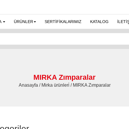
A
ÜRÜNLER
SERTİFİKALARIMIZ
KATALOG
İLETİ
MIRKA Zımparalar
Anasayfa / Mirka ürünleri̇ / MIRKA Zımparalar
egoriler