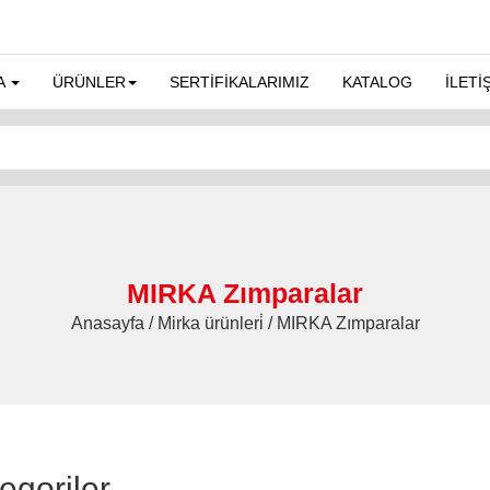
A
ÜRÜNLER
SERTİFİKALARIMIZ
KATALOG
İLETİ
MIRKA Zımparalar
Anasayfa / Mirka ürünleri̇ / MIRKA Zımparalar
egoriler