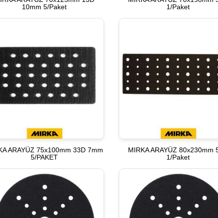
10mm 5/Paket
1/Paket
KA ARAYÜZ 75x100mm 33D 7mm
MIRKA ARAYÜZ 80x230mm 
5/PAKET
1/Paket