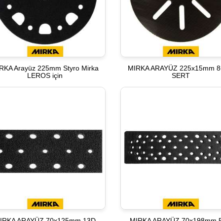
RKA Arayüz 225mm Styro Mirka
MIRKA ARAYÜZ 225x15mm 
LEROS için
SERT
IRKA ARAYÜZ 70x125mm 13D
MIRKA ARAYÜZ 70x198mm 