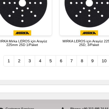
IRKA Mirka LEROS için Arayüz
MIRKA LEROS için Arayüz 2
225mm 25D 1/Paket
25D, 3/Paket
1
2
3
4
5
6
7
8
9
10
Customer Services
Phone:
+90 212 495 74 64