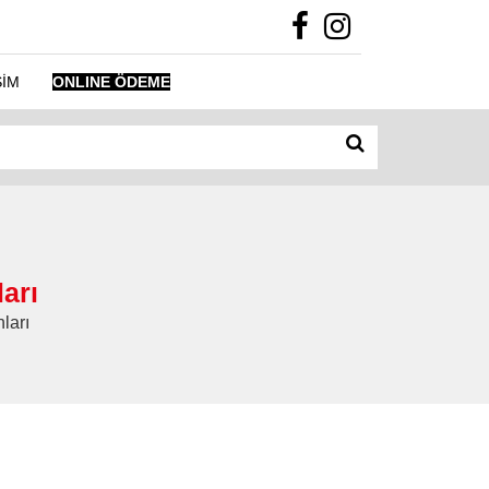
ŞİM
ONLINE ÖDEME
arı
ları