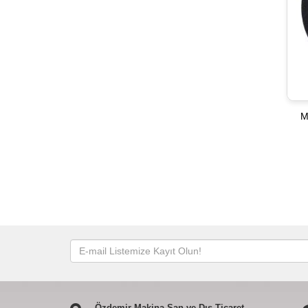
M
Özdemir Makina San.ve Dış Ticaret