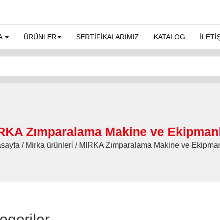
A
ÜRÜNLER
SERTİFİKALARIMIZ
KATALOG
İLETİ
RKA Zımparalama Makine ve Ekipmanl
sayfa / Mirka ürünleri̇ / MIRKA Zımparalama Makine ve Ekipman
egoriler