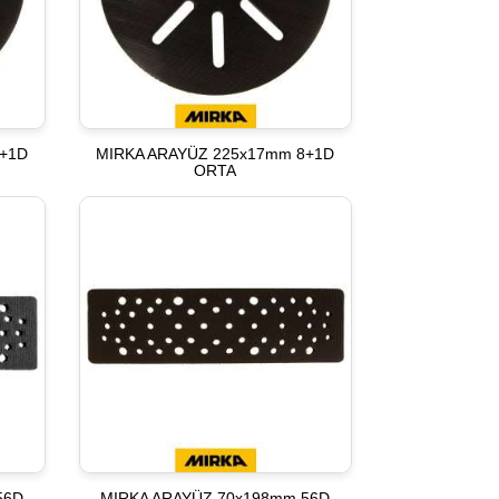
8+1D
MIRKA ARAYÜZ 225x17mm 8+1D
ORTA
56D
MIRKA ARAYÜZ 70x198mm 56D