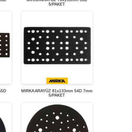
5/PAKET
55D
MIRKA ARAYÜZ 81x133mm 54D 7mm
5/PAKET