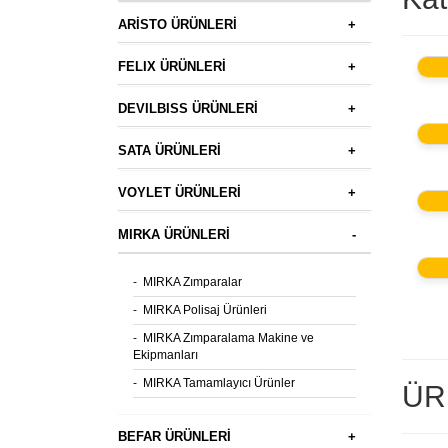
ARİSTO ÜRÜNLERİ
+
FELIX ÜRÜNLERİ
+
DEVILBISS ÜRÜNLERİ
+
SATA ÜRÜNLERİ
+
VOYLET ÜRÜNLERİ
+
MIRKA ÜRÜNLERİ
-
-
MIRKA Zımparalar
-
MIRKA Polisaj Ürünleri
-
MIRKA Zımparalama Makine ve
Ekipmanları
-
MIRKA Tamamlayıcı Ürünler
ÜR
BEFAR ÜRÜNLERİ
+