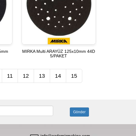
25mm
MIRKA Multi ARAYÜZ 125x10mm 44D
5/PAKET
11
12
13
14
15
info@ozdemirmakina.com