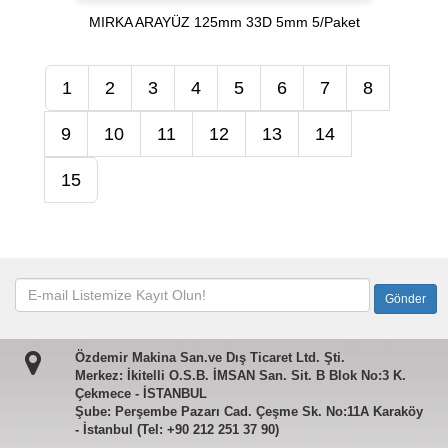
MIRKA ARAYÜZ 125mm 33D 5mm 5/Paket
1
2
3
4
5
6
7
8
9
10
11
12
13
14
15
Özdemir Makina San.ve Dış Ticaret Ltd. Şti.
Merkez: İkitelli O.S.B. İMSAN San. Sit. B Blok No:3 K.
Çekmece - İSTANBUL
Şube: Perşembe Pazarı Cad. Çeşme Sk. No:11A Karaköy
- İstanbul (Tel: +90 212 251 37 90)