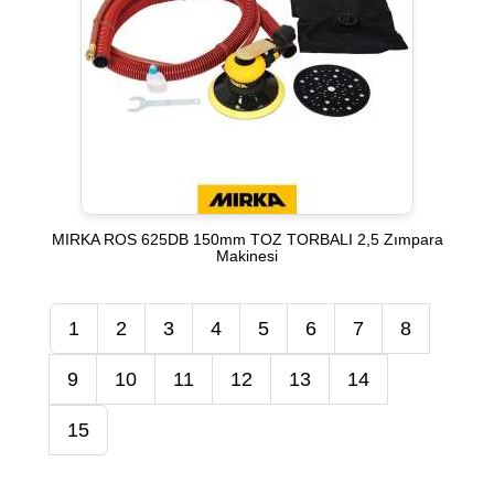
MIRKA ROS 625DB 150mm TOZ TORBALI 2,5 Zımpara
Makinesi
1
2
3
4
5
6
7
8
9
10
11
12
13
14
15