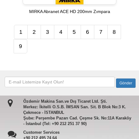
MIRKA Abranet ACE HD 200mm Zımpara
1
2
3
4
5
6
7
8
9
Özdemir Makina San.ve Dış Ticaret Ltd. Şti.
Merkez: İkitelli O.S.B. İMSAN San. Sit. B Blok No:3 K.
Çekmece - İSTANBUL
Şube: Perşembe Pazarı Cad. Çeşme Sk. No:11A Karaköy
- İstanbul (Tel: +90 212 251 37 90)
Customer Services
+90 212 495 74 64