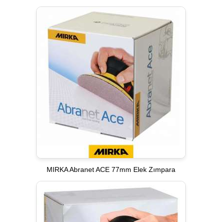
MIRKA Abranet ACE 77mm Elek Zımpara